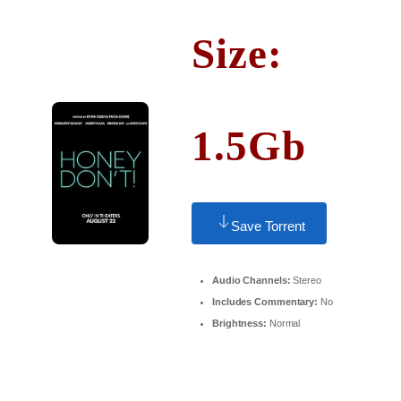
Size:
1.5Gb
Save Torrent
Audio Channels:
Stereo
Includes Commentary:
No
Brightness:
Normal