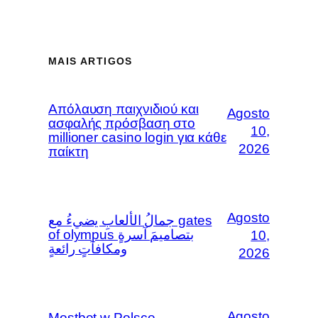
MAIS ARTIGOS
Απόλαυση παιχνιδιού και
Agosto
ασφαλής πρόσβαση στο
10,
millioner casino login για κάθε
2026
παίκτη
Agosto
جمالُ الألعابِ يضيءُ مع gates
of olympus بتصاميمَ آسرةٍ
10,
ومكافآتٍ رائعةٍ
2026
Agosto
Mostbet w Polsce –