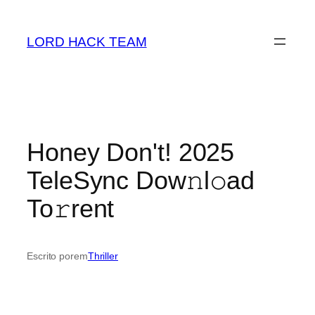
Saltar
para
LORD HACK TEAM
o
conteúdo
Honey Don't! 2025
TeleSync Dow𝚗l𝚘ad
To𝚛rent
Escrito por
em
Thriller