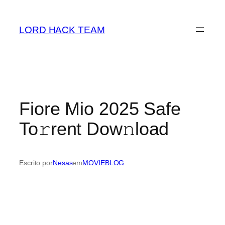
Saltar
para
LORD HACK TEAM
o
conteúdo
Fiore Mio 2025 Safe
To𝚛rent Dow𝚗load
Escrito por
Nesas
em
MOVIEBLOG