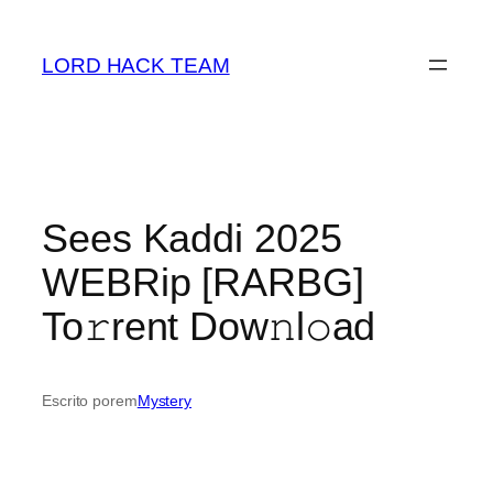
Saltar
para
LORD HACK TEAM
o
conteúdo
Sees Kaddi 2025
WEBRip [RARBG]
To𝚛rent Dow𝚗l𝚘ad
Escrito por
em
Mystery